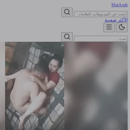
HotArab
الأكثر شعبية