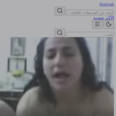
HotArab
الأكثر شعبية