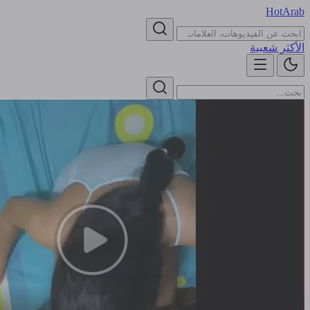
HotArab
الأكثر شعبية