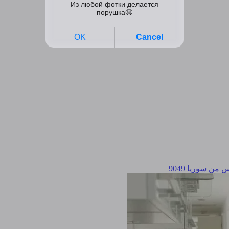
 من سوريا
9049